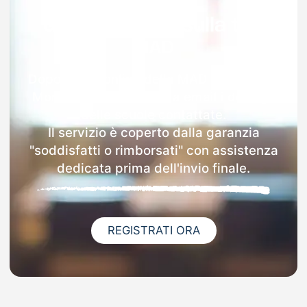
Garanzia 100% sulla tua
MAD
Dopo l'invio online della MAD a Villanova
Monferrato riceverai via email i dettagli
delle scuole contattate.
Il servizio è coperto dalla garanzia
"soddisfatti o rimborsati" con assistenza
dedicata prima dell'invio finale.
REGISTRATI ORA