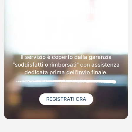
Garanzia 100% sulla tua
MAD
Dopo l'invio online della MAD a Villarosa
riceverai via email i dettagli delle scuole
contattate.
Il servizio è coperto dalla garanzia
"soddisfatti o rimborsati" con assistenza
dedicata prima dell'invio finale.
REGISTRATI ORA