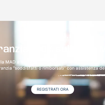
ranzia 100% sulla tua 
lla MAD a Vinzaglio riceverai via email i dettagli d
aranzia "soddisfatti o rimborsati" con assistenza ded
REGISTRATI ORA