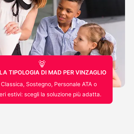
 LA TIPOLOGIA DI MAD PER VINZAGLIO
Classica, Sostegno, Personale ATA o
ri estivi: scegli la soluzione più adatta.