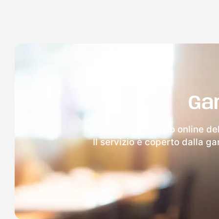
Ga
Dopo l'invio online de
Il servizio è coperto dalla g