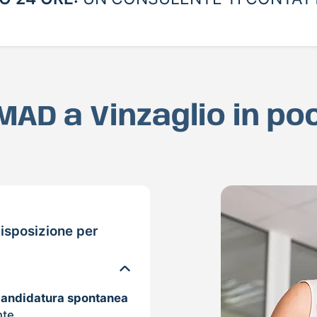
 MAD a Vinzaglio in p
isposizione per
candidatura spontanea
nte.