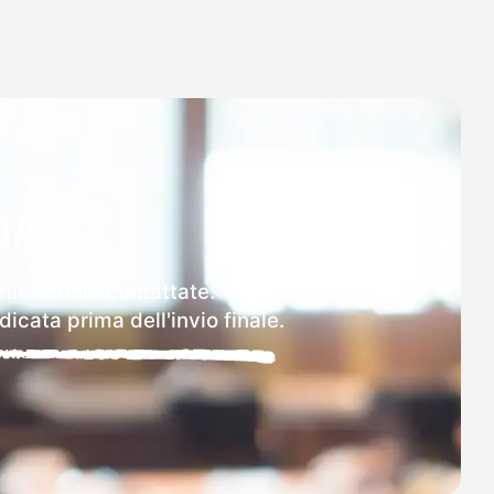
MAD
elle scuole contattate.
icata prima dell'invio finale.