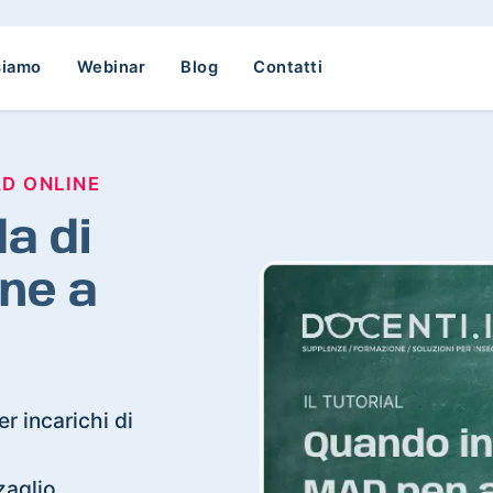
siamo
Webinar
Blog
Contatti
AD ONLINE
a di
ne a
r incarichi di
zaglio