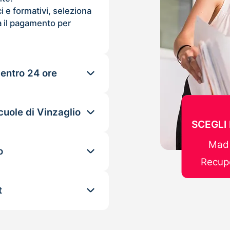
ci e formativi, seleziona
 il pagamento per
 entro 24 ore
cuole di Vinzaglio
SCEGLI
Mad 
o
Recupe
t