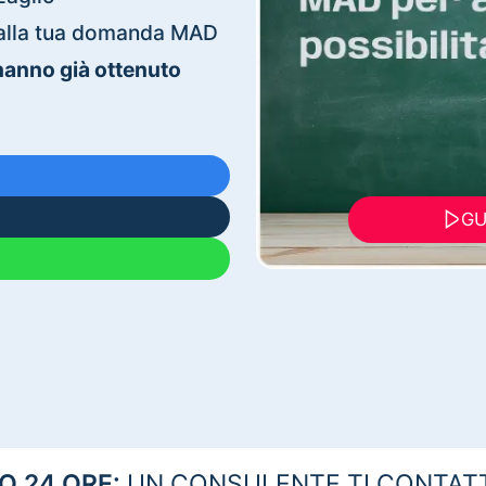
ti alla tua domanda MAD
 hanno già ottenuto
GU
 24 ORE:
UN CONSULENTE TI CONTAT