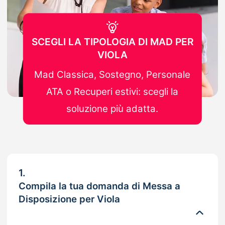
SCEGLI LA TIPOLOGIA DI MAD PER
VIOLA
Mad Classica, Sostegno, Personale
ATA o Recuperi estivi: scegli la
soluzione più adatta.
1.
Compila la tua domanda di Messa a
Disposizione per Viola