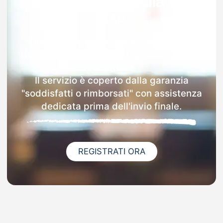
Garanzia 100% sulla tua
MAD
Dopo l'invio online della MAD a Viola
riceverai via email i dettagli delle scuole
contattate.
Il servizio è coperto dalla garanzia
"soddisfatti o rimborsati" con assistenza
dedicata prima dell'invio finale.
REGISTRATI ORA