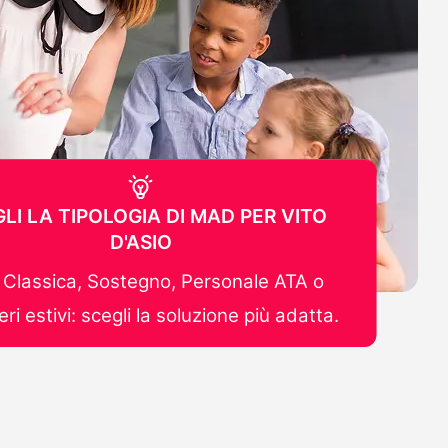
LI LA TIPOLOGIA DI MAD PER VITO
D'ASIO
Classica, Sostegno, Personale ATA o
ri estivi: scegli la soluzione più adatta.