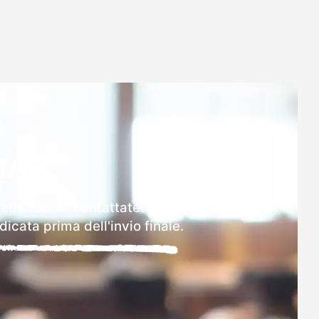
MAD
delle scuole contattate.
icata prima dell'invio finale.