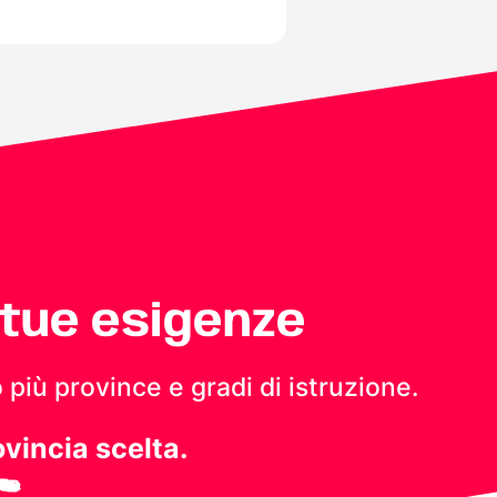
 tue esigenze
 più province e gradi di istruzione.
ovincia scelta.