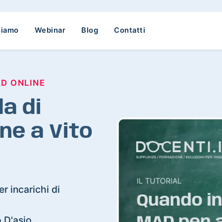
siamo
Webinar
Blog
Contatti
AD ONLINE
a di
ne a Vito
r incarichi di
o D'asio