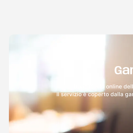
Ga
Dopo l'invio online del
Il servizio è coperto dalla g