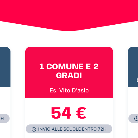
1 COMUNE E 2
GRADI
Es. Vito D'asio
54 €
2H
INVIO ALLE SCUOLE ENTRO 72H