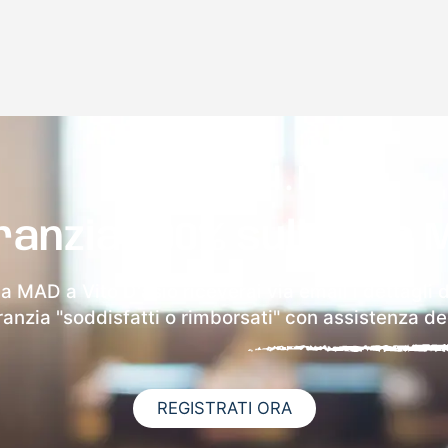
ranzia 100% sulla tua 
la MAD a Vito D'asio riceverai via email i dettagli 
aranzia "soddisfatti o rimborsati" con assistenza ded
REGISTRATI ORA