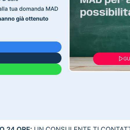
ti alla tua domanda MAD
 hanno già ottenuto
GU
 24 ORE:
UN CONSULENTE TI CONTAT