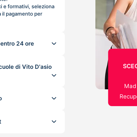
ci e formativi, seleziona
 il pagamento per
 entro 24 ore
SCEG
uole di Vito D'asio
Mad 
Recupe
o
t