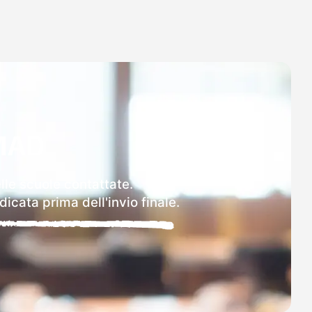
MAD
lle scuole contattate.
icata prima dell'invio finale.