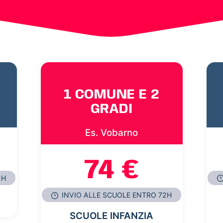
1 COMUNE E 2
GRADI
Es. Vobarno
74 €
2H
INVIO ALLE SCUOLE ENTRO 72H
SCUOLE INFANZIA