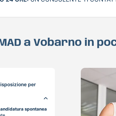
a MAD a Vobarno in po
isposizione per
candidatura spontanea
nte.