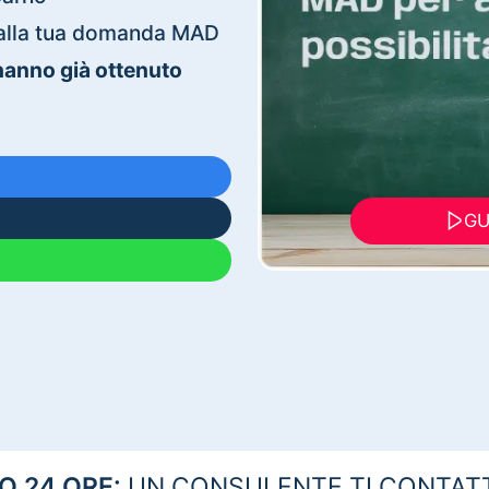
ti alla tua domanda MAD
 hanno già ottenuto
GU
 24 ORE:
UN CONSULENTE TI CONTAT