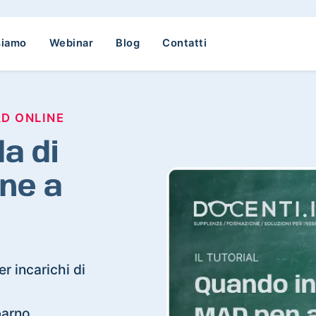
siamo
Webinar
Blog
Contatti
AD ONLINE
a di
ne a
r incarichi di
barno