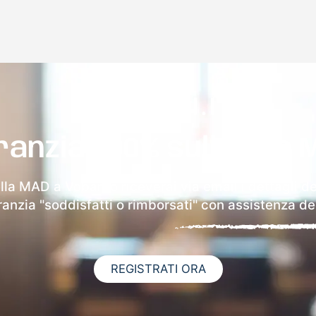
ranzia 100% sulla tua 
ella MAD a Vobarno riceverai via email i dettagli de
aranzia "soddisfatti o rimborsati" con assistenza ded
REGISTRATI ORA