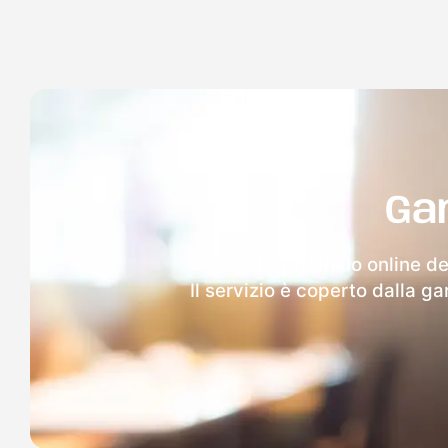
Ga
Dopo l'invio online d
Il servizio è coperto dalla g