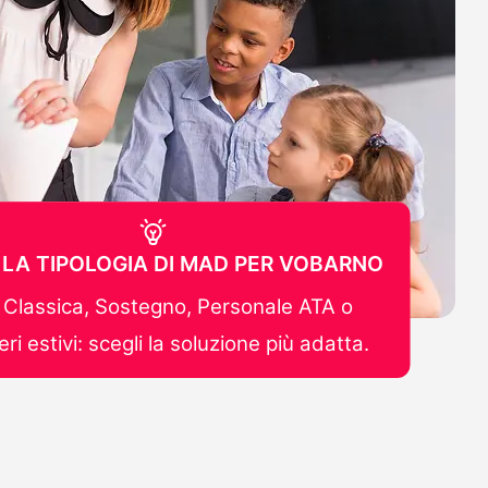
 LA TIPOLOGIA DI MAD PER VOBARNO
Classica, Sostegno, Personale ATA o
ri estivi: scegli la soluzione più adatta.