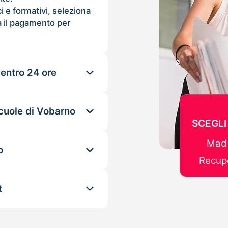
ci e formativi, seleziona
 il pagamento per
 entro 24 ore
scuole di Vobarno
SCEGLI
Mad 
o
Recupe
t