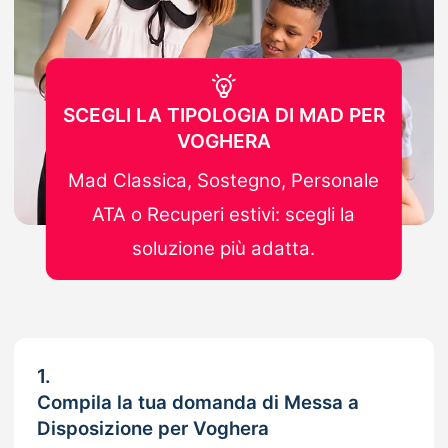
SCEGLI LA TIPOLOGIA DI MAD PER
VOGHERA
Mad Classica, Sostegno, Personale
ATA o Recuperi estivi: scegli la
soluzione più adatta.
1.
Compila la tua domanda di Messa a
Disposizione per Voghera