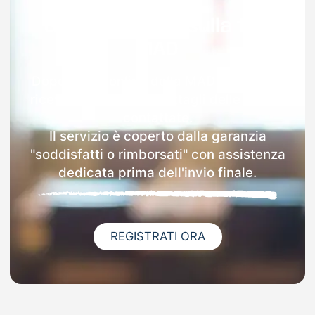
Garanzia 100% sulla tua
MAD
Dopo l'invio online della MAD a Voghera
riceverai via email i dettagli delle scuole
contattate.
Il servizio è coperto dalla garanzia
"soddisfatti o rimborsati" con assistenza
dedicata prima dell'invio finale.
REGISTRATI ORA