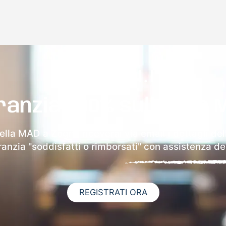
ranzia 100% sulla tua 
della MAD a Zogno riceverai via email i dettagli del
aranzia "soddisfatti o rimborsati" con assistenza ded
REGISTRATI ORA