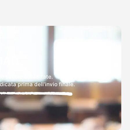
MAD
le scuole contattate.
icata prima dell'invio finale.