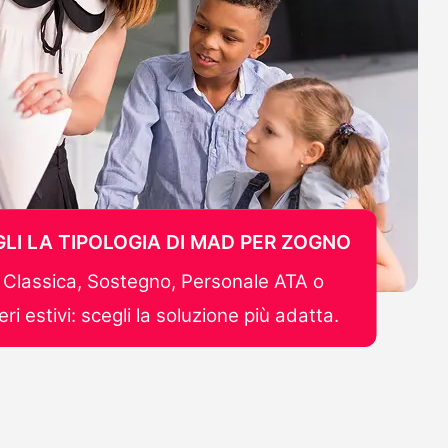
LI LA TIPOLOGIA DI MAD PER ZOGNO
Classica, Sostegno, Personale ATA o
ri estivi: scegli la soluzione più adatta.