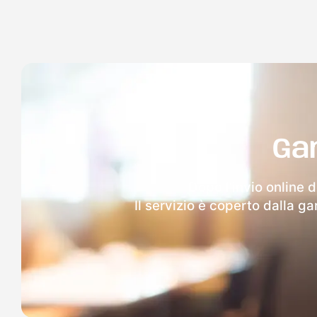
Ga
Dopo l'invio online 
Il servizio è coperto dalla g