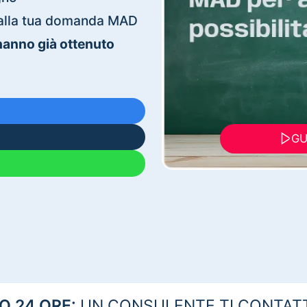
ti alla tua domanda MAD
 hanno già ottenuto
GU
 24 ORE:
UN CONSULENTE TI CONTAT