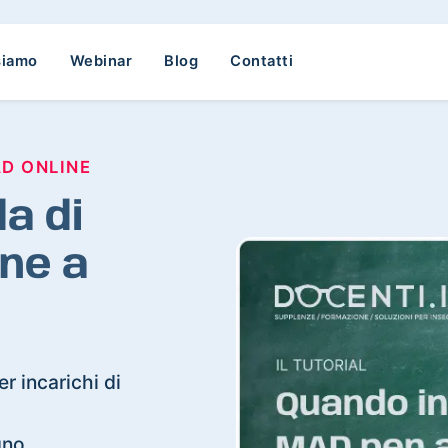
siamo
Webinar
Blog
Contatti
AD ONLINE
a di
ne a
r incarichi di
gno