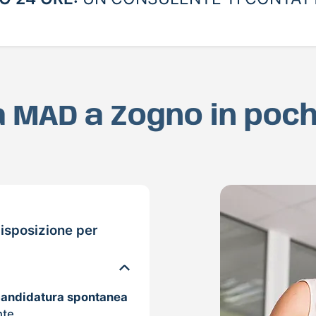
ua MAD a Zogno in poc
isposizione per
candidatura spontanea
nte.