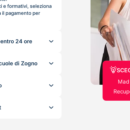
ci e formativi, seleziona
 il pagamento per
 entro 24 ore
scuole di Zogno
SCEG
Mad 
o
Recupe
t