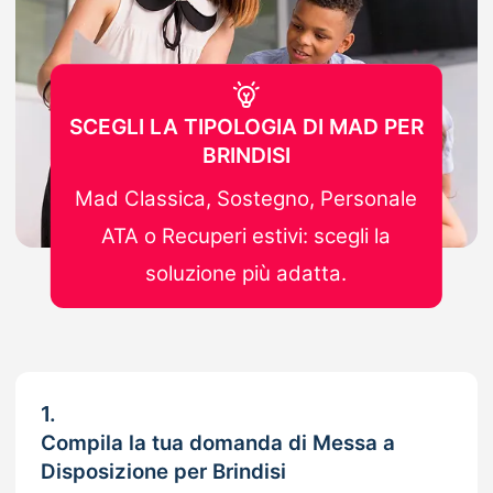
SCEGLI LA TIPOLOGIA DI MAD PER
BRINDISI
Mad Classica, Sostegno, Personale
ATA o Recuperi estivi: scegli la
soluzione più adatta.
1.
Compila la tua domanda di Messa a
Disposizione per Brindisi