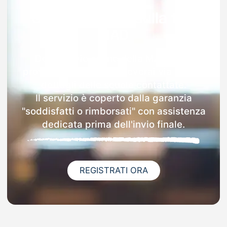
Garanzia 100% sulla tua
MAD
Dopo l'invio online della MAD nella
provincia di Brindisi riceverai via email i
dettagli delle scuole contattate.
Il servizio è coperto dalla garanzia
"soddisfatti o rimborsati" con assistenza
dedicata prima dell'invio finale.
REGISTRATI ORA