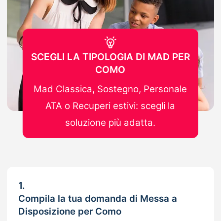
SCEGLI LA TIPOLOGIA DI MAD PER
COMO
Mad Classica, Sostegno, Personale
ATA o Recuperi estivi: scegli la
soluzione più adatta.
1.
Compila la tua domanda di Messa a
Disposizione per Como