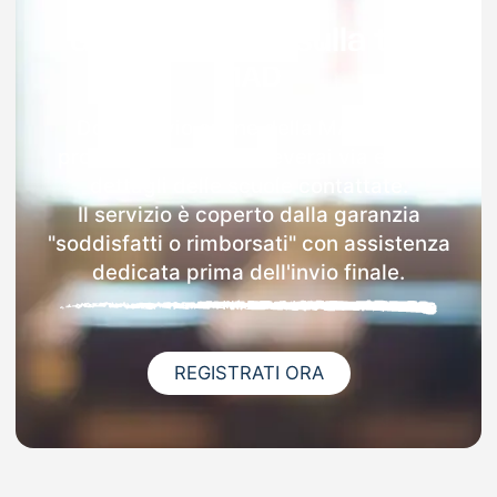
Garanzia 100% sulla tua
MAD
Dopo l'invio online della MAD nella
provincia di Como riceverai via email i
dettagli delle scuole contattate.
Il servizio è coperto dalla garanzia
"soddisfatti o rimborsati" con assistenza
dedicata prima dell'invio finale.
REGISTRATI ORA