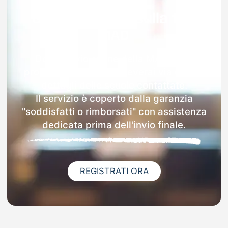
Garanzia 100% sulla tua
MAD
Dopo l'invio online della MAD nella
provincia di Ferrara riceverai via email i
dettagli delle scuole contattate.
Il servizio è coperto dalla garanzia
"soddisfatti o rimborsati" con assistenza
dedicata prima dell'invio finale.
REGISTRATI ORA