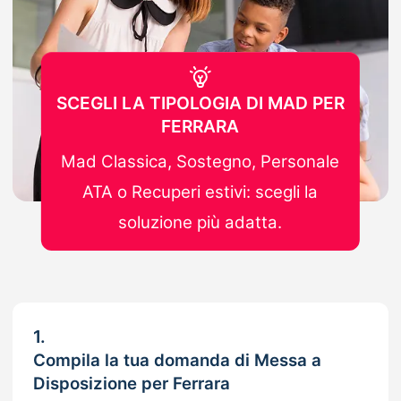
SCEGLI LA TIPOLOGIA DI MAD PER
FERRARA
Mad Classica, Sostegno, Personale
ATA o Recuperi estivi: scegli la
soluzione più adatta.
1.
Compila la tua domanda di Messa a
Disposizione per Ferrara