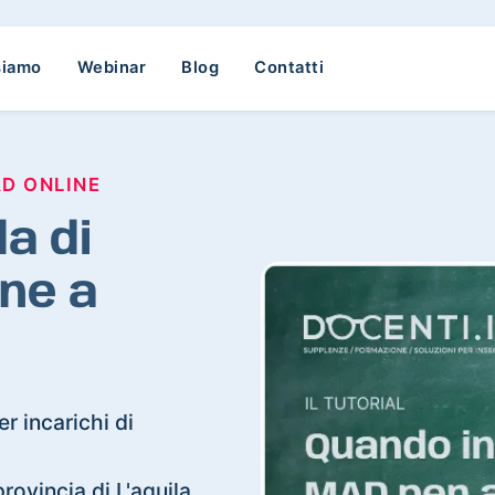
siamo
Webinar
Blog
Contatti
AD ONLINE
a di
ne a
r incarichi di
provincia di L'aquila