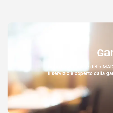
Ga
Dopo l'invio online della MAD 
Il servizio è coperto dalla g