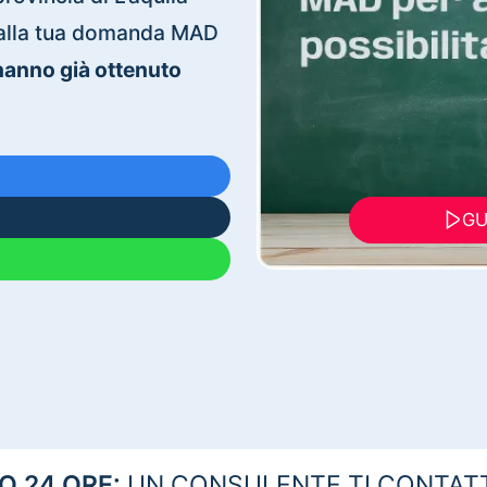
ti alla tua domanda MAD
 hanno già ottenuto
GU
 24 ORE:
UN CONSULENTE TI CONTAT