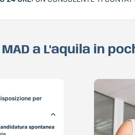
a MAD a L'aquila in po
isposizione per
candidatura spontanea
nte.