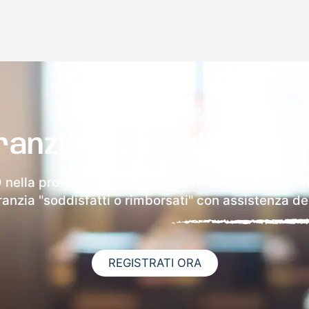
ranzia 100% sulla tua 
nella provincia di L'aquila riceverai via email i de
aranzia "soddisfatti o rimborsati" con assistenza ded
REGISTRATI ORA