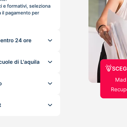
ci e formativi, seleziona
 il pagamento per
 entro 24 ore
uole di L'aquila
SCEG
Mad 
o
Recupe
t