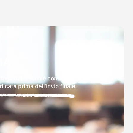
MAD
ttagli delle scuole contattate.
icata prima dell'invio finale.