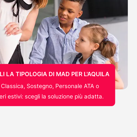
LI LA TIPOLOGIA DI MAD PER L'AQUILA
Classica, Sostegno, Personale ATA o
ri estivi: scegli la soluzione più adatta.