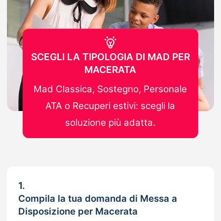
SCEGLI LA TIPOLOGIA DI MAD PER
MACERATA
Mad Classica, Sostegno, Personale
ATA o Recuperi estivi: scegli la
soluzione più adatta.
1.
Compila la tua domanda di Messa a
Disposizione per Macerata