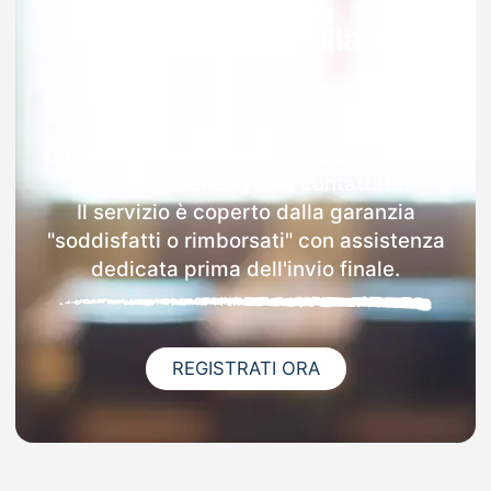
Garanzia 100% sulla tua
MAD
Dopo l'invio online della MAD nella
provincia di Macerata riceverai via email
i dettagli delle scuole contattate.
Il servizio è coperto dalla garanzia
"soddisfatti o rimborsati" con assistenza
dedicata prima dell'invio finale.
REGISTRATI ORA