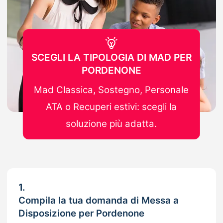
SCEGLI LA TIPOLOGIA DI MAD PER
PORDENONE
Mad Classica, Sostegno, Personale
ATA o Recuperi estivi: scegli la
soluzione più adatta.
1.
Compila la tua domanda di Messa a
Disposizione per Pordenone