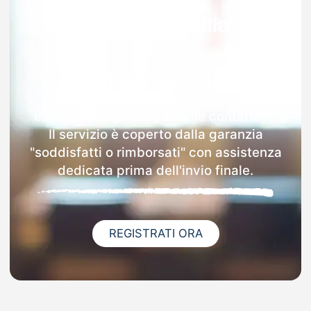
Garanzia 100% sulla tua
MAD
Dopo l'invio online della MAD nella
provincia di Pordenone riceverai via
email i dettagli delle scuole contattate.
Il servizio è coperto dalla garanzia
"soddisfatti o rimborsati" con assistenza
dedicata prima dell'invio finale.
REGISTRATI ORA