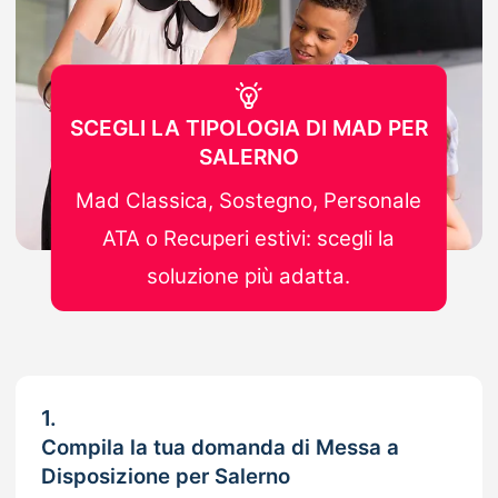
SCEGLI LA TIPOLOGIA DI MAD PER
SALERNO
Mad Classica, Sostegno, Personale
ATA o Recuperi estivi: scegli la
soluzione più adatta.
1.
Compila la tua domanda di Messa a
Disposizione per Salerno