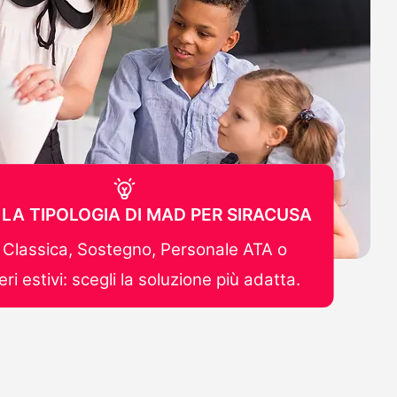
 LA TIPOLOGIA DI MAD PER SIRACUSA
Classica, Sostegno, Personale ATA o
ri estivi: scegli la soluzione più adatta.