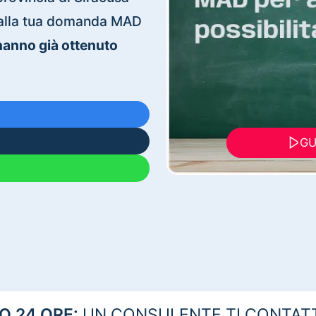
ti alla tua domanda MAD
 hanno già ottenuto
GU
 24 ORE:
UN CONSULENTE TI CONTAT