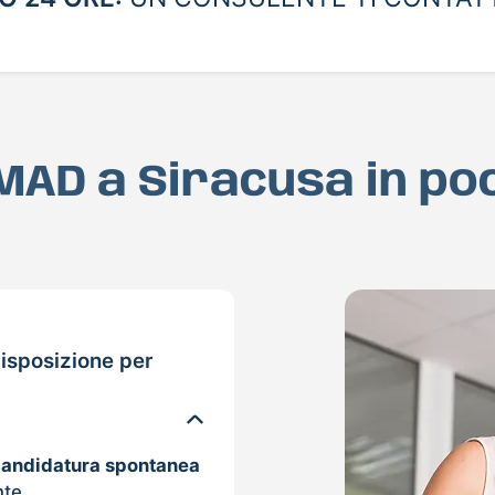
 MAD a Siracusa in p
isposizione per
candidatura spontanea
nte.