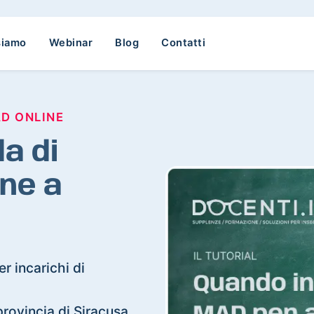
siamo
Webinar
Blog
Contatti
AD ONLINE
a di
ne a
r incarichi di
 provincia di Siracusa