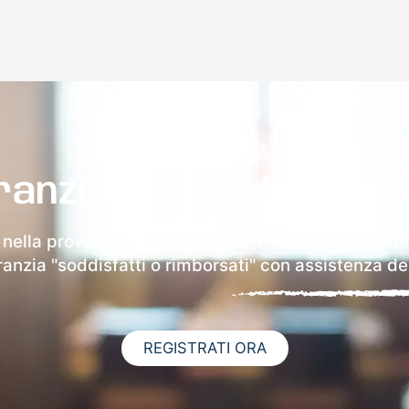
ranzia 100% sulla tua 
nella provincia di Siracusa riceverai via email i de
aranzia "soddisfatti o rimborsati" con assistenza ded
REGISTRATI ORA