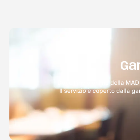
Ga
Dopo l'invio online della MAD 
Il servizio è coperto dalla g