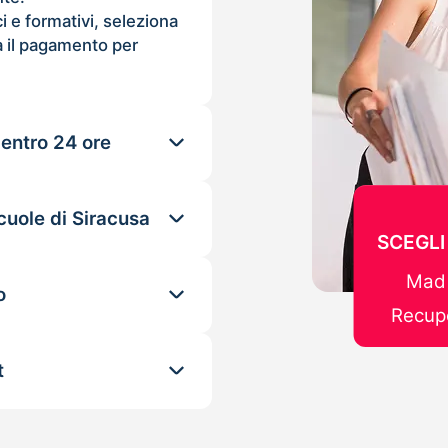
ci e formativi, seleziona
 il pagamento per
 entro 24 ore
cuole di Siracusa
SCEGLI
Mad 
o
Recupe
t